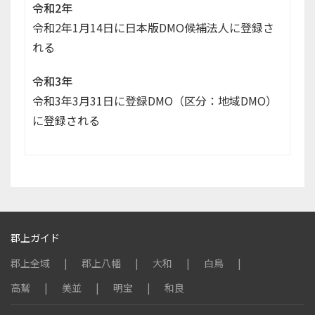
令和2年
令和2年1月14日に日本版DMO候補法人に登録さ
れる
令和3年
令和3年3月31日に登録DMO（区分：地域DMO）
に登録される
郡上ガイド
郡上全域
郡上八幡
大和
白鳥
高鷲
美並
明宝
和良