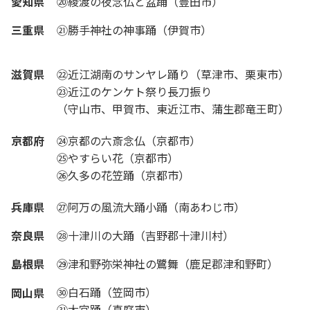
愛知県
⑳綾渡の夜念仏と盆踊（豊田市）
三重県
㉑勝手神社の神事踊（伊賀市）
滋賀県
㉒近江湖南のサンヤレ踊り（草津市、栗東市）
㉓近江のケンケト祭り長刀振り
（守山市、甲賀市、東近江市、蒲生郡竜王町）
京都府
㉔京都の六斎念仏（京都市）
㉕やすらい花（京都市）
㉖久多の花笠踊（京都市）
兵庫県
㉗阿万の風流大踊小踊（南あわじ市）
奈良県
㉘十津川の大踊（吉野郡十津川村）
島根県
㉙津和野弥栄神社の鷺舞（鹿足郡津和野町）
㉚白石踊（笠岡市）
岡山県
㉛大宮踊（真庭市）