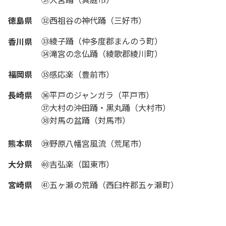
徳島県
㉜西祖谷の神代踊（三好市）
㉝綾子踊（仲多度郡まんのう町）
香川県
㉞滝宮の念仏踊（綾歌郡綾川町）
福岡県
㉟感応楽（豊前市）
長崎県
㊱平戸のジャンガラ（平戸市）
㊲大村の沖田踊・黒丸踊（大村市）
㊳対馬の盆踊（対馬市）
熊本県
㊴野原八幡宮風流（荒尾市）
大分県
㊵吉弘楽（国東市）
宮崎県
㊶五ヶ瀬の荒踊（西臼杵郡五ヶ瀬町）