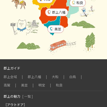
和良
郡上八幡
美並
郡上ガイド
郡上全域
郡上八幡
大和
白鳥
高鷲
美並
明宝
和良
郡上の魅力
[ 一覧 ]
［アウトドア］