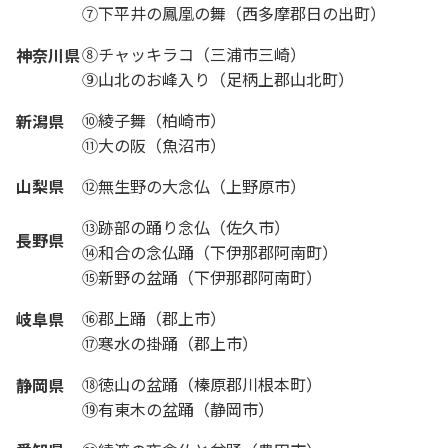
⑦下平井の鳳凰の舞（西多摩郡日の出町）
⑧チャッキラコ（三浦市三崎）
神奈川県
⑨山北のお峰入り（足柄上郡山北町）
⑩綾子舞（柏崎市）
新潟県
⑪大の阪（魚沼市）
山梨県
⑫無生野の大念仏（上野原市）
⑬跡部の踊り念仏（佐久市）
長野県
⑭和合の念仏踊（下伊那郡阿南町）
⑮新野の盆踊（下伊那郡阿南町）
⑯郡上踊（郡上市）
岐阜県
⑰寒水の掛踊（郡上市）
⑱徳山の盆踊（榛原郡川根本町）
静岡県
⑲有東木の盆踊（静岡市）