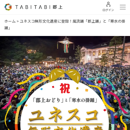
ログイン
ホーム
>
ユネスコ無形文化遺産に登録！風流踊「郡上踊」と「寒水の掛
踊」