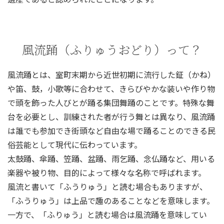
風流踊（ふりゅうおどり）って？
風流踊とは、室町末期から近世初期に流行した鉦（かね）
や笛、鼓，小歌等に合わせて、きらびやかな装いや作り物
で頭を飾った人びとが踊る集団舞踊のことです。特殊な舞
台を必要とし、訓練された者が行う舞とは異なり、風流踊
は誰でも参加でき街頭など自由な場で踊ることのできる民
俗芸能として現代に伝わっています。
太鼓踊、傘踊、笠踊、盆踊、雨乞踊、念仏踊など、用いる
楽器や被り物、目的によって様々な名称で呼ばれます。
風流と書いて「ふうりゅう」と読む場合もありますが、
「ふうりゅう」は上品で趣のあることなどを意味します。
一方で、「ふりゅう」と読む場合は風流踊を意味してい