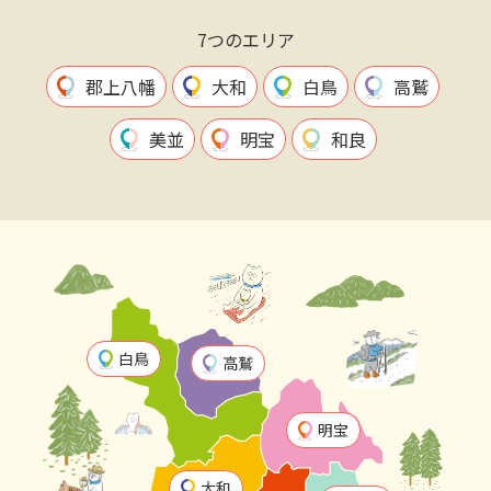
7つのエリア
郡上八幡
大和
白鳥
高鷲
美並
明宝
和良
白鳥
高鷲
明宝
大和