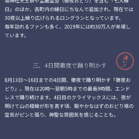
坂神社天王祭や盂蘭盆会（徹夜おどり）を含む「七大縁
日」のほか、各町内の縁日にちなんで追加され、現在では
30夜以上繰り広げられるロングランとなっています。
毎年訪れるファンも多く、2019年には約30万人が来場し
ています。
三、4日間徹夜で踊り明かす
8月13日～16日までの4日間、徹夜で踊り明かす「徹夜お
どり」。現在は20時～翌朝5時までの最長9時間、エンド
レスで踊り続けます。4日目のクライマックスには、夜が
明けて山の稜線が形を表す頃、賑やかなはずのおどり場の
空気がピンと張り、神聖な雰囲気を感じることも。